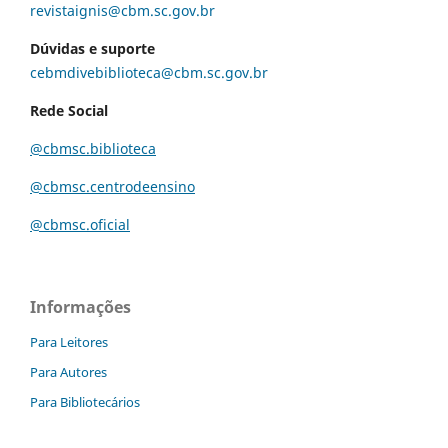
revistaignis@cbm.sc.gov.br
Dúvidas e suporte
cebmdivebiblioteca@cbm.sc.gov.br
Rede Social
@cbmsc.biblioteca
@cbmsc.centrodeensino
@cbmsc.oficial
Informações
Para Leitores
Para Autores
Para Bibliotecários